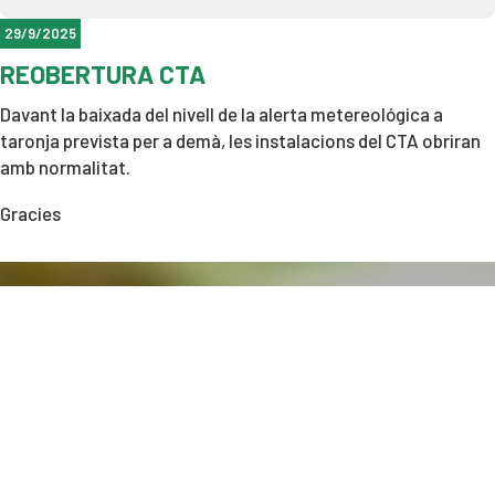
gaudir de la piscina en condicions òptimes durant tota la
temporada.
29/9/2025
REOBERTURA CTA
Gràcies per la vostra implicació i respecte.
Davant la baixada del nivell de la alerta metereológica a
La Junta
taronja prevista per a demà, les instalacions del CTA obriran
amb normalitat.
Gracies