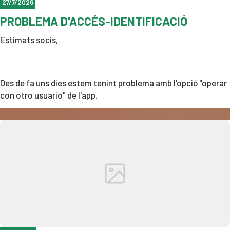
27/7/2026
PROBLEMA D'ACCÉS-IDENTIFICACIÓ
Estimats socis,
Des de fa uns dies estem tenint problema amb l'opció "operar
con otro usuario" de l'app.
Ens informen que ja estan treballant per fer una
actualització.
Disculpeu les molèsties
Recordeu: 01411😜