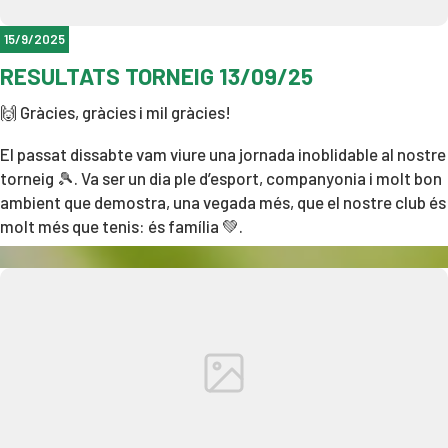
15/9/2025
RESULTATS TORNEIG 13/09/25
🙌 Gràcies, gràcies i mil gràcies!
El passat dissabte vam viure una jornada inoblidable al nostre
torneig 🎾. Va ser un dia ple d’esport, companyonia i molt bon
ambient que demostra, una vegada més, que el nostre club és
molt més que tenis: és família 💚.
Enhorabona a tots els participants, guanyadors i finalistes, i
un agraïment especial a tots els que vau vindre a animar i a fer
que la pista brillara d’energia.
Ens veiem en el pròxim torneig! 💪
📸 Vos deixem fotos dels campions i subcampions de tennis i