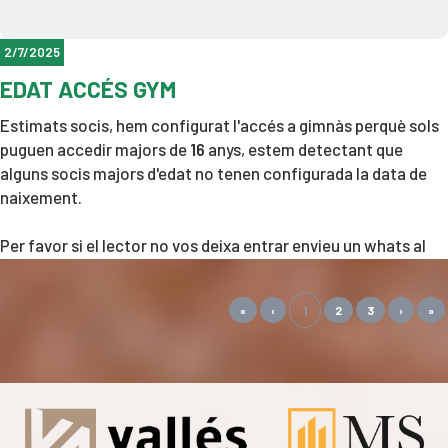
2/7/2025
EDAT ACCÉS GYM
Estimats socis, hem configurat l'accés a gimnàs perquè sols
puguen accedir majors de
16
anys, estem detectant que
alguns socis majors d'edat no tenen configurada la data de
naixement.
Per favor si el lector no vos deixa entrar envieu un whats al
601614648 amb el vostre nom complet i data de naixement.
«
‹
1
2
3
›
»
Gràcies =
)