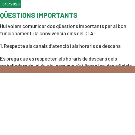
15/6/2026
QÜESTIONS IMPORTANTS
Hui volem comunicar dos qüestions importants per al bon
funcionament i la convivència dins del CTA:
1.⁠ ⁠Respecte als canals d'atenció i als horaris de descans
Es prega que es respecten els horaris de descans dels
treballadors del club, així com que s'utilitzen les vies oficials
de comunicació per a qualsevol consulta o gestió. Per este
motiu, vos demanem que no es faça ús dels telèfons
personals ni dels treballadors ni dels membres de la junta
directiva.
Cal recordar que els membres de la junta, quan es troben a les
instal·lacions, també estan gaudint del club com qualsevol
altre soci.
L'atenció al soci es realitza en Secretaria dins de l'horari