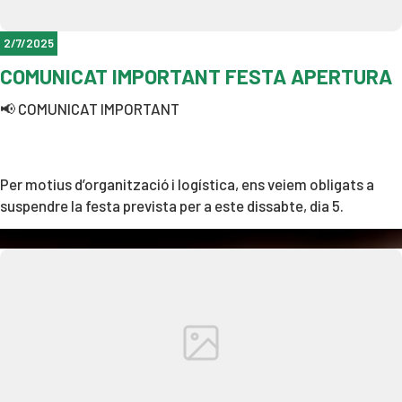
2/7/2025
COMUNICAT IMPORTANT FESTA APERTURA
📢 COMUNICAT IMPORTANT
Per motius d’organització i logística, ens veiem obligats a
suspendre la festa prevista per a este dissabte, dia 5.
Sabem que moltes persones l’esperàveu amb il·lusió, i per això
volem demanar disculpes per les molèsties que esta decisió
puga ocasionar.
Gràcies per la vostra comprensió i suport. 🙏 La Junta.